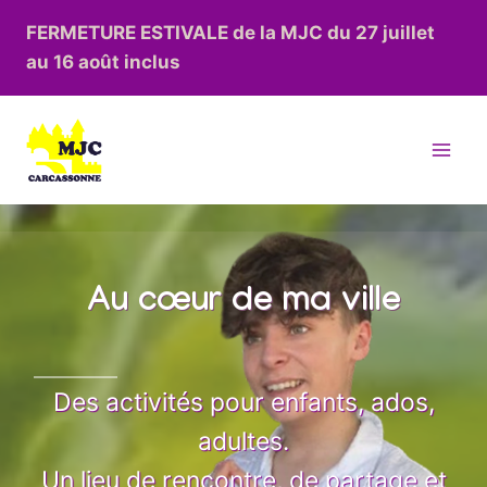
Aller
FERMETURE ESTIVALE de la MJC du 27 juillet
au
au 16 août inclus
contenu
Au cœur de ma ville
Des activités pour enfants, ados,
adultes.
Un lieu de rencontre, de partage et