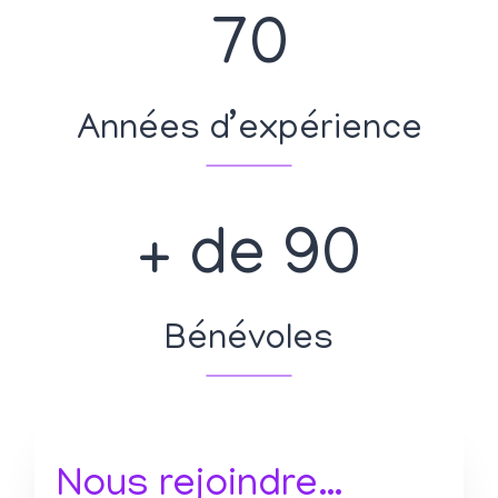
7
70
0
Années d’expérience
+
+ de 90
d
e
9
Bénévoles
0
Nous rejoindre…