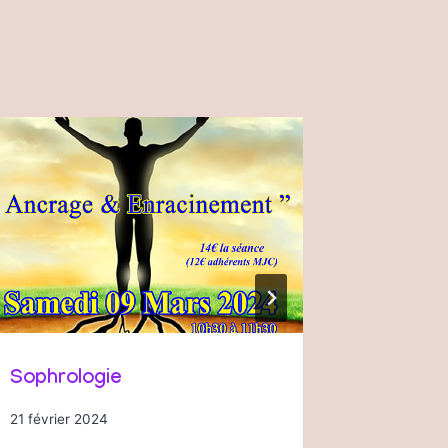
Sophrologie
La MJC 
21 février 2024
2 décembr