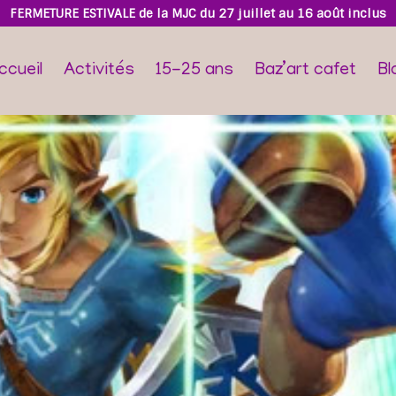
FERMETURE ESTIVALE de la MJC du 27 juillet au 16 août inclus
ccueil
Activités
15-25 ans
Baz’art cafet
Bl