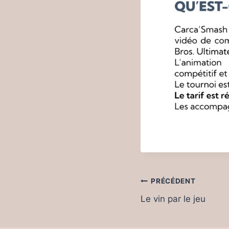
Navigation
PRÉCÉDENT
de
Le vin par le jeu
l’article