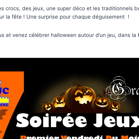
 crocs, des jeux, une super déco et les traditionnels 
r la fête ! Une surprise pour chaque déguisement !
lus et venez célébrer halloween autour d’un jeu, dans 