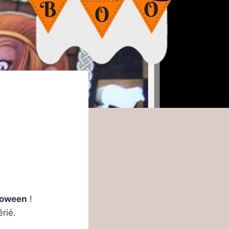
loween
!
rié.