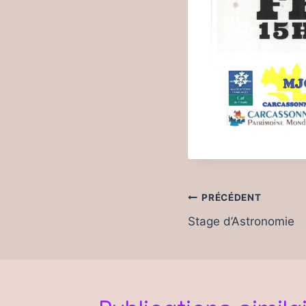
Navigation
PRÉCÉDENT
de
Stage d’Astronomie
l’article