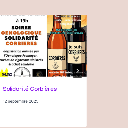
Solidarité Corbières
Soirée 
12 septembre 2025
27 novemb