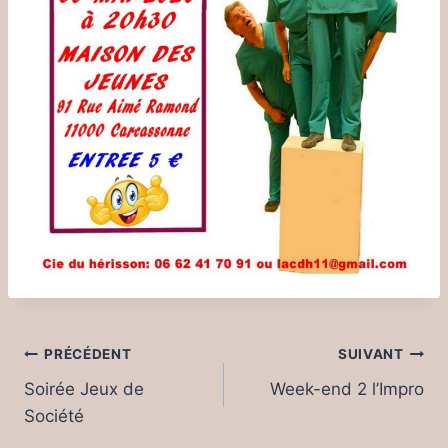
Navigation
PRÉCÉDENT
SUIVANT
de
Soirée Jeux de
Week-end 2 l’Impro
Société
l’article