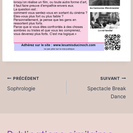
Navigation
PRÉCÉDENT
SUIVANT
de
Sophrologie
Spectacle Break
Dance
l’article